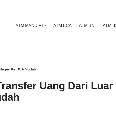
ATM MANDIRI
ATM BCA
ATM BNI
ATM B
 Negeri Ke BCA Mudah
ransfer Uang Dari Luar
udah