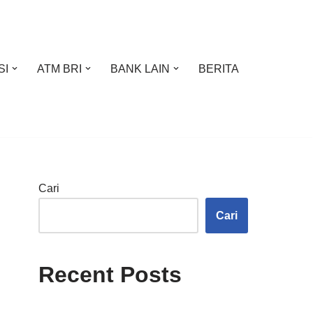
SI
ATM BRI
BANK LAIN
BERITA
Cari
Cari
Recent Posts