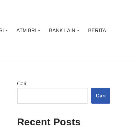
SI
ATM BRI
BANK LAIN
BERITA
Cari
Cari
Recent Posts