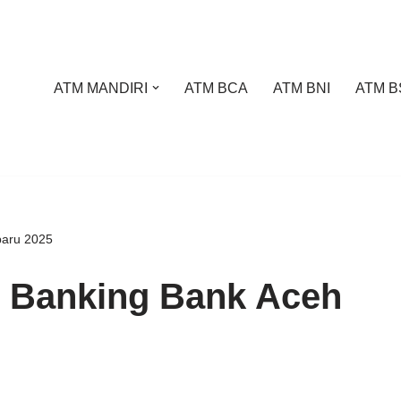
ATM MANDIRI
ATM BCA
ATM BNI
ATM B
baru 2025
S Banking Bank Aceh