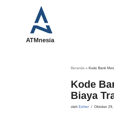
Lompat
ke
konten
ATMnesia
Beranda
»
Kode Bank Mest
Kode Ban
Biaya Tr
oleh
Eshter
Oktober 29,