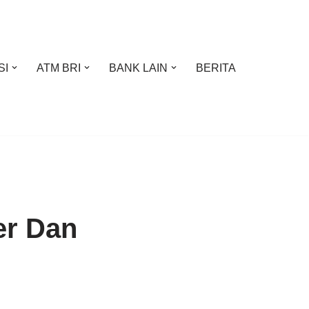
SI
ATM BRI
BANK LAIN
BERITA
er Dan