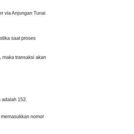
r via Anjungan Tunai
stika saat proses
h, maka transaksi akan
n adalah 152.
lum memasukkan nomor