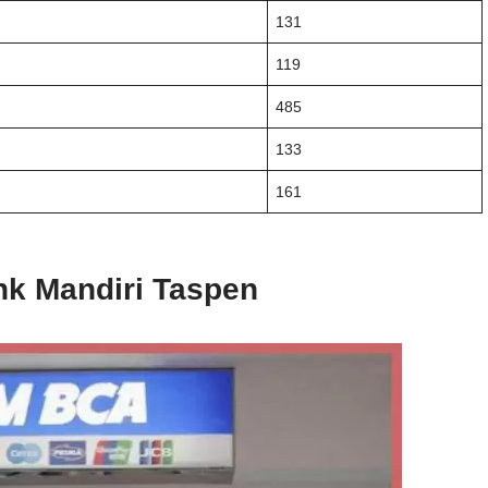
131
119
485
133
161
nk Mandiri Taspen