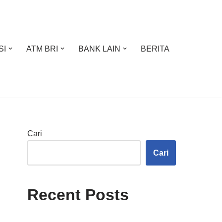
SI
ATM BRI
BANK LAIN
BERITA
Cari
Cari
Recent Posts