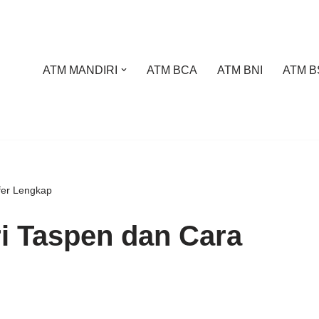
ATM MANDIRI
ATM BCA
ATM BNI
ATM B
fer Lengkap
i Taspen dan Cara