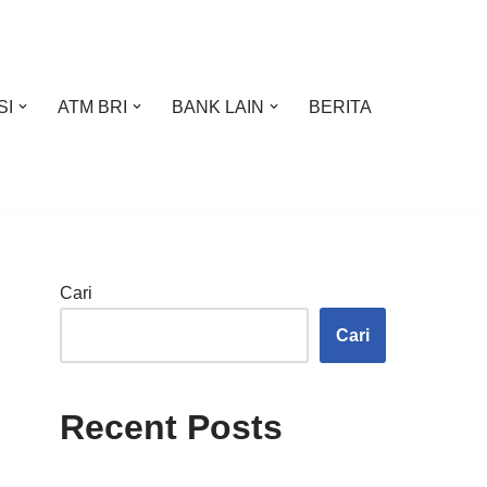
SI
ATM BRI
BANK LAIN
BERITA
Cari
Cari
Recent Posts