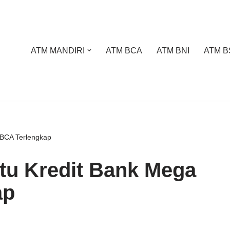
ATM MANDIRI
ATM BCA
ATM BNI
ATM B
 BCA Terlengkap
tu Kredit Bank Mega
ap