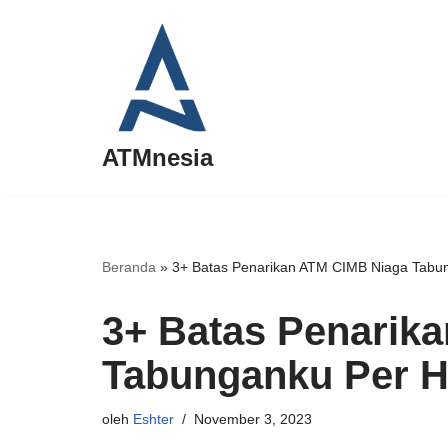
Lompat
ke
konten
ATMnesia
Beranda
»
3+ Batas Penarikan ATM CIMB Niaga Tabun
3+ Batas Penarik
Tabunganku Per H
oleh
Eshter
November 3, 2023