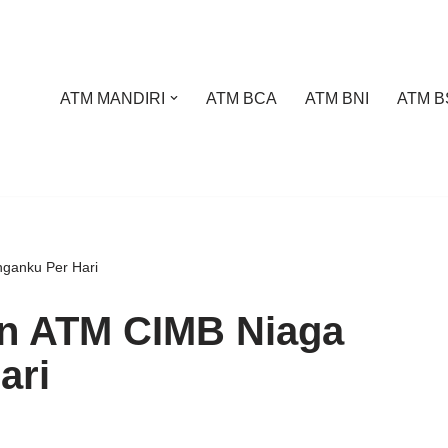
ATM MANDIRI
ATM BCA
ATM BNI
ATM B
ganku Per Hari
an ATM CIMB Niaga
ari