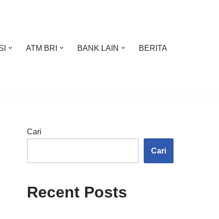
SI
ATM BRI
BANK LAIN
BERITA
Cari
Cari
Recent Posts