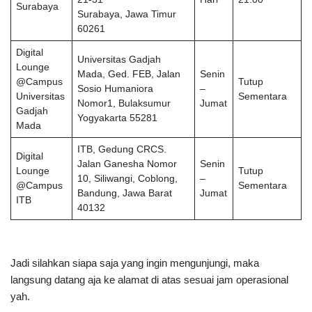
Surabaya
Surabaya, Jawa Timur
60261
Digital
Universitas Gadjah
Lounge
Mada, Ged. FEB, Jalan
Senin
@Campus
Tutup
Sosio Humaniora
–
Universitas
Sementara
Nomor1, Bulaksumur
Jumat
Gadjah
Yogyakarta 55281
Mada
ITB, Gedung CRCS.
Digital
Jalan Ganesha Nomor
Senin
Lounge
Tutup
10, Siliwangi, Coblong,
–
@Campus
Sementara
Bandung, Jawa Barat
Jumat
ITB
40132
Jadi silahkan siapa saja yang ingin mengunjungi, maka
langsung datang aja ke alamat di atas sesuai jam operasional
yah.