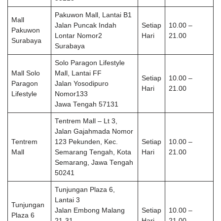
Pakuwon Mall, Lantai B1
Mall
Jalan Puncak Indah
Setiap
10.00 –
Pakuwon
Lontar Nomor2
Hari
21.00
Surabaya
Surabaya
Solo Paragon Lifestyle
Mall Solo
Mall, Lantai FF
Setiap
10.00 –
Paragon
Jalan Yosodipuro
Hari
21.00
Lifestyle
Nomor133
Jawa Tengah 57131
Tentrem Mall – Lt 3,
Jalan Gajahmada Nomor
Tentrem
123 Pekunden, Kec.
Setiap
10.00 –
Mall
Semarang Tengah, Kota
Hari
21.00
Semarang, Jawa Tengah
50241
Tunjungan Plaza 6,
Lantai 3
Tunjungan
Jalan Embong Malang
Setiap
10.00 –
Plaza 6
21-31
Hari
21.00