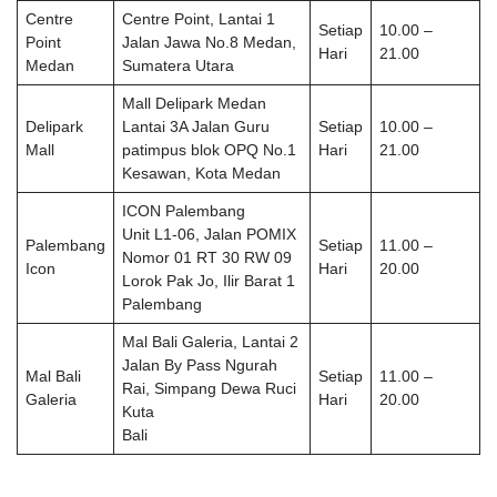
Centre
Centre Point, Lantai 1
Setiap
10.00 –
Point
Jalan Jawa No.8 Medan,
Hari
21.00
Medan
Sumatera Utara
Mall Delipark Medan
Delipark
Lantai 3A Jalan Guru
Setiap
10.00 –
Mall
patimpus blok OPQ No.1
Hari
21.00
Kesawan, Kota Medan
ICON Palembang
Unit L1-06, Jalan POMIX
Palembang
Setiap
11.00 –
Nomor 01 RT 30 RW 09
Icon
Hari
20.00
Lorok Pak Jo, Ilir Barat 1
Palembang
Mal Bali Galeria, Lantai 2
Jalan By Pass Ngurah
Mal Bali
Setiap
11.00 –
Rai, Simpang Dewa Ruci
Galeria
Hari
20.00
Kuta
Bali