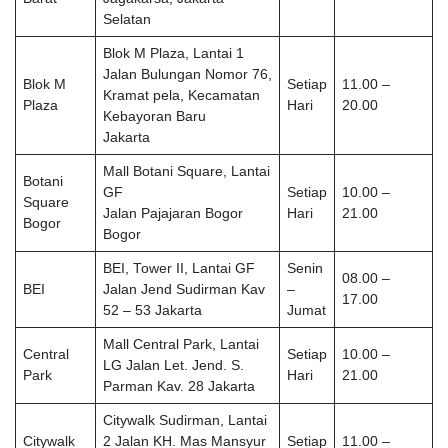
Selatan
Blok M Plaza, Lantai 1
Jalan Bulungan Nomor 76,
Blok M
Setiap
11.00 –
Kramat pela, Kecamatan
Plaza
Hari
20.00
Kebayoran Baru
Jakarta
Mall Botani Square, Lantai
Botani
GF
Setiap
10.00 –
Square
Jalan Pajajaran Bogor
Hari
21.00
Bogor
Bogor
BEI, Tower II, Lantai GF
Senin
08.00 –
BEI
Jalan Jend Sudirman Kav
–
17.00
52 – 53 Jakarta
Jumat
Mall Central Park, Lantai
Central
Setiap
10.00 –
LG Jalan Let. Jend. S.
Park
Hari
21.00
Parman Kav. 28 Jakarta
Citywalk Sudirman, Lantai
Citywalk
2 Jalan KH. Mas Mansyur
Setiap
11.00 –