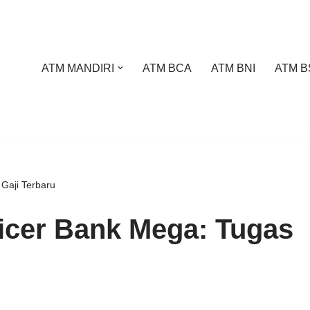
ATM MANDIRI
ATM BCA
ATM BNI
ATM B
 Gaji Terbaru
ficer Bank Mega: Tugas