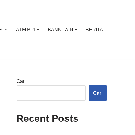
SI
ATM BRI
BANK LAIN
BERITA
Cari
Cari
Recent Posts