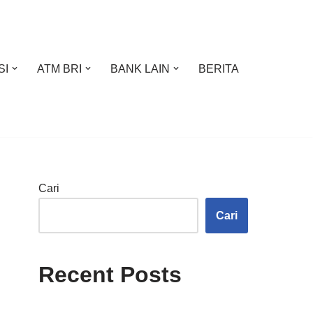
SI
ATM BRI
BANK LAIN
BERITA
Cari
Cari
Recent Posts