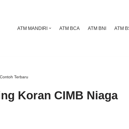
ATM MANDIRI
ATM BCA
ATM BNI
ATM B
Contoh Terbaru
ing Koran CIMB Niaga