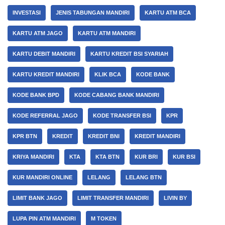
INVESTASI
JENIS TABUNGAN MANDIRI
KARTU ATM BCA
KARTU ATM JAGO
KARTU ATM MANDIRI
KARTU DEBIT MANDIRI
KARTU KREDIT BSI SYARIAH
KARTU KREDIT MANDIRI
KLIK BCA
KODE BANK
KODE BANK BPD
KODE CABANG BANK MANDIRI
KODE REFERRAL JAGO
KODE TRANSFER BSI
KPR
KPR BTN
KREDIT
KREDIT BNI
KREDIT MANDIRI
KRIYA MANDIRI
KTA
KTA BTN
KUR BRI
KUR BSI
KUR MANDIRI ONLINE
LELANG
LELANG BTN
LIMIT BANK JAGO
LIMIT TRANSFER MANDIRI
LIVIN BY
LUPA PIN ATM MANDIRI
M TOKEN