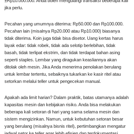
±Rp10.000.000. Anda boleh mengulangi transaksi beberapa kali
jika perlu.
Pecahan yang umumnya diterima: Rp50.000 dan Rp100.000.
Pecahan lain (misalnya Rp20.000 atau Rp10.000) biasanya
tidak diterima. Koin juga tidak bisa disetor. Uang kertas harus
layak edar: tidak robek, tidak ada selotip berlebihan, tidak
basah, tidak terlipat ekstrim, dan tidak terdapat bahan asing
seperti staples. Lembar yang diragukan keasliannya akan
ditolak oleh mesin. Jika Anda menerima penolakan berulang
untuk lembar tertentu, sebaiknya tukarkan ke kasir ritel atau
setorkan melalui teller untuk pengecekan manual.
Apakah ada limit harian? Dalam praktik, batas utamanya adalah
kapasitas mesin dan kebijakan risiko. Anda bisa melakukan
beberapa kali setoran di hari yang sama selama mesin dan
sistem mengizinkan. Namun, untuk kebutuhan setoran besar
yang berulang (misalnya bisnis ritel), pertimbangkan mengatur
jadwal setor ke teller agar lebih efisien dan terdokumentasi