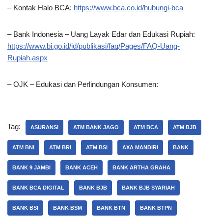
– Kontak Halo BCA:
https://www.bca.co.id/hubungi-bca
– Bank Indonesia – Uang Layak Edar dan Edukasi Rupiah:
https://www.bi.go.id/id/publikasi/faq/Pages/FAQ-Uang-
Rupiah.aspx
– OJK – Edukasi dan Perlindungan Konsumen:
Tag:
ASURANSI
ATM BANK JAGO
ATM BCA
ATM BJB
ATM BNI
ATM BRI
ATM BSI
AXA MANDIRI
BANK
BANK 9 JAMBI
BANK ACEH
BANK ARTHA GRAHA
BANK BCA DIGITAL
BANK BJB
BANK BJB SYARIAH
BANK BSI
BANK BSM
BANK BTN
BANK BTPN