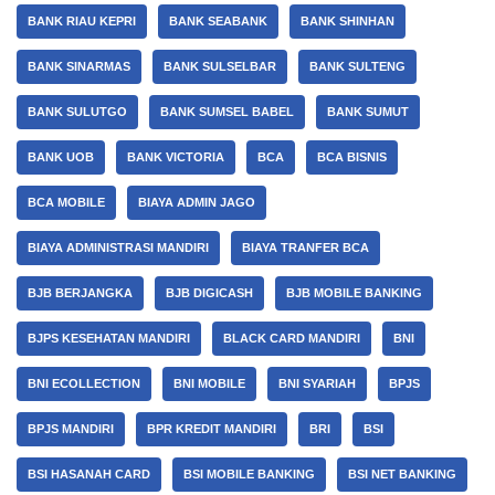
BANK RIAU KEPRI
BANK SEABANK
BANK SHINHAN
BANK SINARMAS
BANK SULSELBAR
BANK SULTENG
BANK SULUTGO
BANK SUMSEL BABEL
BANK SUMUT
BANK UOB
BANK VICTORIA
BCA
BCA BISNIS
BCA MOBILE
BIAYA ADMIN JAGO
BIAYA ADMINISTRASI MANDIRI
BIAYA TRANFER BCA
BJB BERJANGKA
BJB DIGICASH
BJB MOBILE BANKING
BJPS KESEHATAN MANDIRI
BLACK CARD MANDIRI
BNI
BNI ECOLLECTION
BNI MOBILE
BNI SYARIAH
BPJS
BPJS MANDIRI
BPR KREDIT MANDIRI
BRI
BSI
BSI HASANAH CARD
BSI MOBILE BANKING
BSI NET BANKING