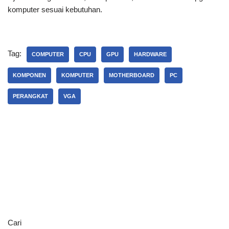
komputer sesuai kebutuhan.
Tag:
COMPUTER
CPU
GPU
HARDWARE
KOMPONEN
KOMPUTER
MOTHERBOARD
PC
PERANGKAT
VGA
Cari