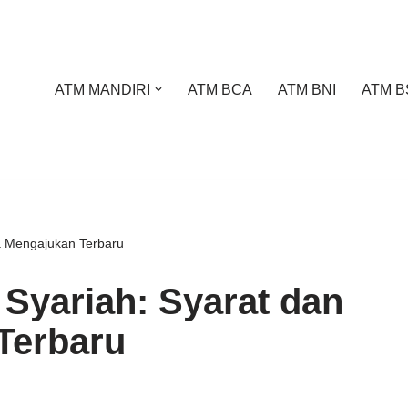
ATM MANDIRI
ATM BCA
ATM BNI
ATM B
ra Mengajukan Terbaru
 Syariah: Syarat dan
Terbaru