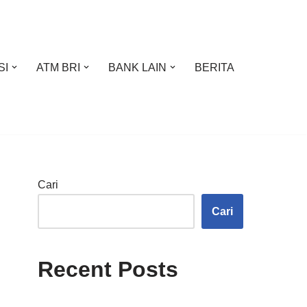
SI
ATM BRI
BANK LAIN
BERITA
Cari
Cari
Recent Posts