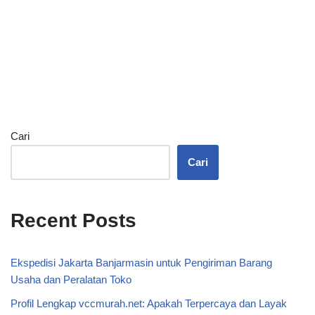
Cari
Cari
Recent Posts
Ekspedisi Jakarta Banjarmasin untuk Pengiriman Barang
Usaha dan Peralatan Toko
Profil Lengkap vccmurah.net: Apakah Terpercaya dan Layak