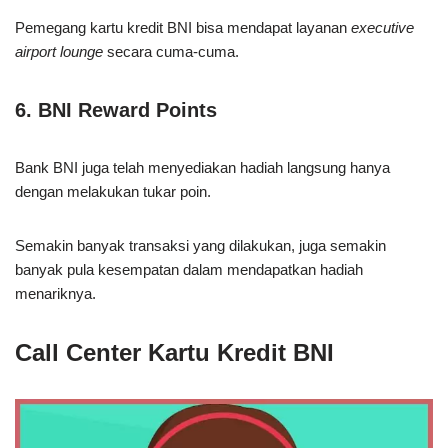
Pemegang kartu kredit BNI bisa mendapat layanan
executive
airport lounge
secara cuma-cuma.
6. BNI Reward Points
Bank BNI juga telah menyediakan hadiah langsung hanya
dengan melakukan tukar poin.
Semakin banyak transaksi yang dilakukan, juga semakin
banyak pula kesempatan dalam mendapatkan hadiah
menariknya.
Call Center Kartu Kredit BNI