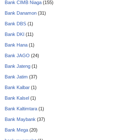
Bank CIMB Niaga
(155)
Bank Danamon
(31)
Bank DBS
(1)
Bank DKI
(11)
Bank Hana
(1)
Bank JAGO
(24)
Bank Jateng
(1)
Bank Jatim
(37)
Bank Kalbar
(1)
Bank Kalsel
(1)
Bank Kaltimtara
(1)
Bank Maybank
(37)
Bank Mega
(20)