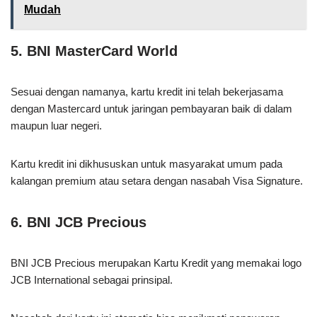
Mudah
5. BNI MasterCard World
Sesuai dengan namanya, kartu kredit ini telah bekerjasama
dengan Mastercard untuk jaringan pembayaran baik di dalam
maupun luar negeri.
Kartu kredit ini dikhususkan untuk masyarakat umum pada
kalangan premium atau setara dengan nasabah Visa Signature.
6. BNI JCB Precious
BNI JCB Precious merupakan Kartu Kredit yang memakai logo
JCB International sebagai prinsipal.