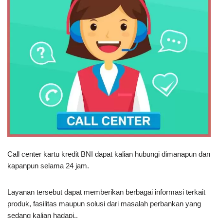
Call center kartu kredit BNI dapat kalian hubungi dimanapun dan
kapanpun selama 24 jam.
Layanan tersebut dapat memberikan berbagai informasi terkait
produk, fasilitas maupun solusi dari masalah perbankan yang
sedang kalian hadapi..