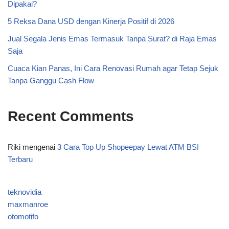
Dipakai?
5 Reksa Dana USD dengan Kinerja Positif di 2026
Jual Segala Jenis Emas Termasuk Tanpa Surat? di Raja Emas
Saja
Cuaca Kian Panas, Ini Cara Renovasi Rumah agar Tetap Sejuk
Tanpa Ganggu Cash Flow
Recent Comments
Riki
mengenai
3 Cara Top Up Shopeepay Lewat ATM BSI
Terbaru
teknovidia
maxmanroe
otomotifo