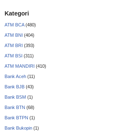
Kategori
ATM BCA
(480)
ATM BNI
(404)
ATM BRI
(393)
ATM BSI
(311)
ATM MANDIRI
(410)
Bank Aceh
(11)
Bank BJB
(43)
Bank BSM
(1)
Bank BTN
(68)
Bank BTPN
(1)
Bank Bukopin
(1)