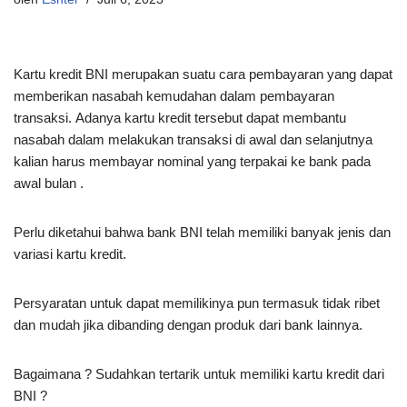
Kartu kredit BNI merupakan suatu cara pembayaran yang dapat
memberikan nasabah kemudahan dalam pembayaran
transaksi. Adanya kartu kredit tersebut dapat membantu
nasabah dalam melakukan transaksi di awal dan selanjutnya
kalian harus membayar nominal yang terpakai ke bank pada
awal bulan .
Perlu diketahui bahwa bank BNI telah memiliki banyak jenis dan
variasi kartu kredit.
Persyaratan untuk dapat memilikinya pun termasuk tidak ribet
dan mudah jika dibanding dengan produk dari bank lainnya.
Bagaimana ? Sudahkan tertarik untuk memiliki kartu kredit dari
BNI ?