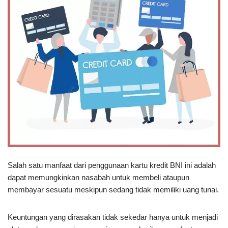
Salah satu manfaat dari penggunaan kartu kredit BNI ini adalah
dapat memungkinkan nasabah untuk membeli ataupun
membayar sesuatu meskipun sedang tidak memiliki uang tunai.
Keuntungan yang dirasakan tidak sekedar hanya untuk menjadi