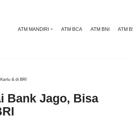
ATM MANDIRI
ATM BCA
ATM BNI
ATM B
Kartu & di BRI
ai Bank Jago, Bisa
BRI