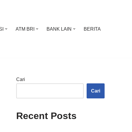
SI
ATM BRI
BANK LAIN
BERITA
Cari
Cari
Recent Posts