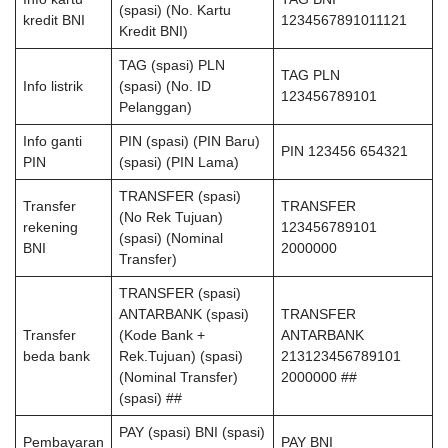
(spasi) (No. Kartu
kredit BNI
1234567891011121
Kredit BNI)
TAG (spasi) PLN
TAG PLN
Info listrik
(spasi) (No. ID
123456789101
Pelanggan)
Info ganti
PIN (spasi) (PIN Baru)
PIN 123456 654321
PIN
(spasi) (PIN Lama)
TRANSFER (spasi)
Transfer
TRANSFER
(No Rek Tujuan)
rekening
123456789101
(spasi) (Nominal
BNI
2000000
Transfer)
TRANSFER (spasi)
ANTARBANK (spasi)
TRANSFER
Transfer
(Kode Bank +
ANTARBANK
beda bank
Rek.Tujuan) (spasi)
213123456789101
(Nominal Transfer)
2000000 ##
(spasi) ##
PAY (spasi) BNI (spasi)
Pembayaran
PAY BNI