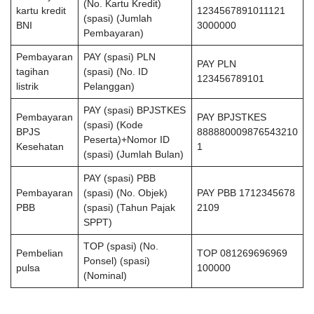
(No. Kartu Kredit)
kartu kredit
1234567891011121
(spasi) (Jumlah
BNI
3000000
Pembayaran)
Pembayaran
PAY (spasi) PLN
PAY PLN
tagihan
(spasi) (No. ID
123456789101
listrik
Pelanggan)
PAY (spasi) BPJSTKES
Pembayaran
PAY BPJSTKES
(spasi) (Kode
BPJS
888880009876543210
Peserta)+Nomor ID
Kesehatan
1
(spasi) (Jumlah Bulan)
PAY (spasi) PBB
Pembayaran
(spasi) (No. Objek)
PAY PBB 1712345678
PBB
(spasi) (Tahun Pajak
2109
SPPT)
TOP (spasi) (No.
Pembelian
TOP 081269696969
Ponsel) (spasi)
pulsa
100000
(Nominal)