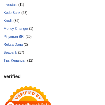
Investasi
(11)
Kode Bank
(53)
Kredit
(35)
Money Changer
(1)
Pinjaman BRI
(20)
Reksa Dana
(2)
Seabank
(17)
Tips Keuangan
(12)
Verified