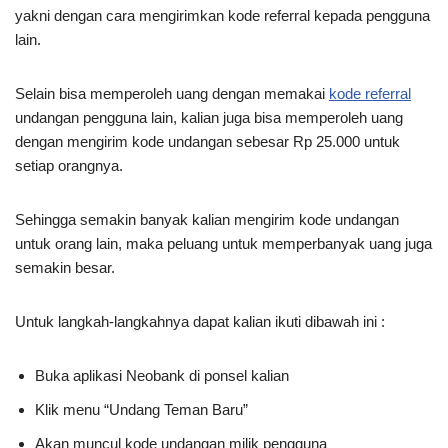
yakni dengan cara mengirimkan kode referral kepada pengguna
lain.
Selain bisa memperoleh uang dengan memakai
kode referral
undangan pengguna lain, kalian juga bisa memperoleh uang
dengan mengirim kode undangan sebesar Rp 25.000 untuk
setiap orangnya.
Sehingga semakin banyak kalian mengirim kode undangan
untuk orang lain, maka peluang untuk memperbanyak uang juga
semakin besar.
Untuk langkah-langkahnya dapat kalian ikuti dibawah ini :
Buka aplikasi Neobank di ponsel kalian
Klik menu “Undang Teman Baru”
Akan muncul kode undangan milik pengguna