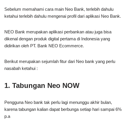
Sebelum memahami cara main Neo Bank, terlebih dahulu
ketahui terlebih dahulu mengenai profil dari aplikasi Neo Bank.
NEO Bank merupakan aplikasi perbankan atau juga bisa
dikenal dengan produk digital pertama di Indonesia yang
didirikan oleh PT. Bank NEO Ecommerce.
Berikut merupakan sejumlah fitur dari Neo bank yang perlu
nasabah ketahui :
1. Tabungan Neo NOW
Pengguna Neo bank tak perlu lagi menunggu akhir bulan,
karena tabungan kalian dapat berbunga setiap hari sampai 6%
p.a