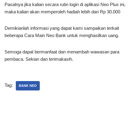
Pasalnya jika kalian secara rutin login di aplikasi Neo Plus ini,
maka kalian akan memperoleh hadiah lebih dari Rp 30.000
Demikianlah informasi yang dapat kami sampaikan terkait
beberapa Cara Main Neo Bank untuk menghasilkan uang.
Semoga dapat bermanfaat dan menambah wawasan para
pembaca. Sekian dan terimakasih.
Tag:
BANK NEO