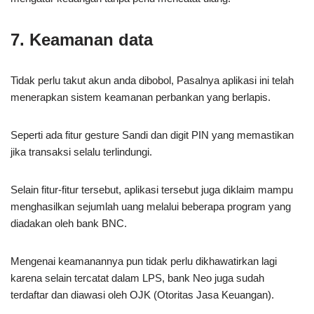
7. Keamanan data
Tidak perlu takut akun anda dibobol, Pasalnya aplikasi ini telah
menerapkan sistem keamanan perbankan yang berlapis.
Seperti ada fitur gesture Sandi dan digit PIN yang memastikan
jika transaksi selalu terlindungi.
Selain fitur-fitur tersebut, aplikasi tersebut juga diklaim mampu
menghasilkan sejumlah uang melalui beberapa program yang
diadakan oleh bank BNC.
Mengenai keamanannya pun tidak perlu dikhawatirkan lagi
karena selain tercatat dalam LPS, bank Neo juga sudah
terdaftar dan diawasi oleh OJK (Otoritas Jasa Keuangan).