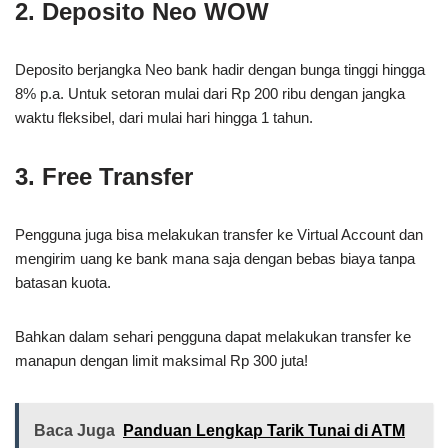
2. Deposito Neo WOW
Deposito berjangka Neo bank hadir dengan bunga tinggi hingga
8% p.a. Untuk setoran mulai dari Rp 200 ribu dengan jangka
waktu fleksibel, dari mulai hari hingga 1 tahun.
3. Free Transfer
Pengguna juga bisa melakukan transfer ke Virtual Account dan
mengirim uang ke bank mana saja dengan bebas biaya tanpa
batasan kuota.
Bahkan dalam sehari pengguna dapat melakukan transfer ke
manapun dengan limit maksimal Rp 300 juta!
Baca Juga
Panduan Lengkap Tarik Tunai di ATM