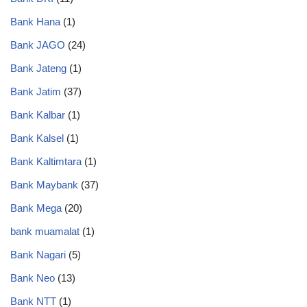
Bank Hana
(1)
Bank JAGO
(24)
Bank Jateng
(1)
Bank Jatim
(37)
Bank Kalbar
(1)
Bank Kalsel
(1)
Bank Kaltimtara
(1)
Bank Maybank
(37)
Bank Mega
(20)
bank muamalat
(1)
Bank Nagari
(5)
Bank Neo
(13)
Bank NTT
(1)