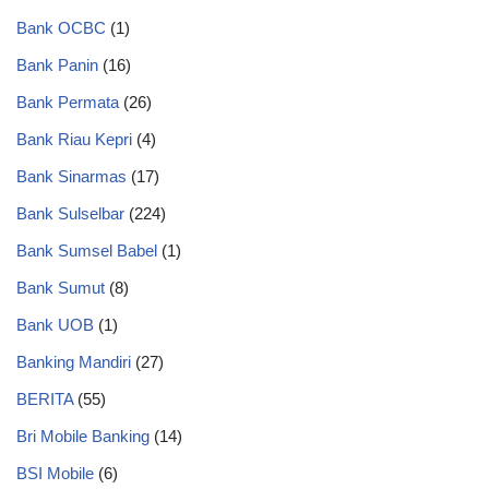
Bank OCBC
(1)
Bank Panin
(16)
Bank Permata
(26)
Bank Riau Kepri
(4)
Bank Sinarmas
(17)
Bank Sulselbar
(224)
Bank Sumsel Babel
(1)
Bank Sumut
(8)
Bank UOB
(1)
Banking Mandiri
(27)
BERITA
(55)
Bri Mobile Banking
(14)
BSI Mobile
(6)