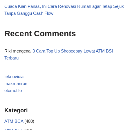
Cuaca Kian Panas, Ini Cara Renovasi Rumah agar Tetap Sejuk
Tanpa Ganggu Cash Flow
Recent Comments
Riki
mengenai
3 Cara Top Up Shopeepay Lewat ATM BSI
Terbaru
teknovidia
maxmanroe
otomotifo
Kategori
ATM BCA
(480)