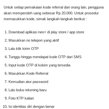
Untuk setiap pemakaian kode referral dari orang lain, pengguna
akan memperoleh uang sebesar Rp 20.000. Untuk prosedur
memasukkan kode, simak langkah-langkah berikut :
Download aplikasi neo+ di play store / app store
Masukkan no telepon yang aktif
Lalu klik kirim OTP
Tunggu hingga mendapat kode OTP dari SMS
Input kode OTP di kolom yang tersedia
Masukkan Kode Referral
Kemudian atur password
Lalu buka rekening baru
Foto KTP kalian
Isi identitas diri dengan benar