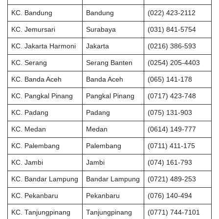
KC. Bandung
Bandung
(022) 423-2112
KC. Jemursari
Surabaya
(031) 841-5754
KC. Jakarta Harmoni
Jakarta
(0216) 386-593
KC. Serang
Serang Banten
(0254) 205-4403
KC. Banda Aceh
Banda Aceh
(065) 141-178
KC. Pangkal Pinang
Pangkal Pinang
(0717) 423-748
KC. Padang
Padang
(075) 131-903
KC. Medan
Medan
(0614) 149-777
KC. Palembang
Palembang
(0711) 411-175
KC. Jambi
Jambi
(074) 161-793
KC. Bandar Lampung
Bandar Lampung
(0721) 489-253
KC. Pekanbaru
Pekanbaru
(076) 140-494
KC. Tanjungpinang
Tanjungpinang
(0771) 744-7101