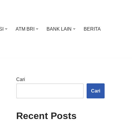
SI
ATM BRI
BANK LAIN
BERITA
Cari
Cari
Recent Posts