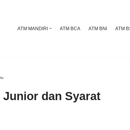
ATM MANDIRI
ATM BCA
ATM BNI
ATM B
ru
Junior dan Syarat