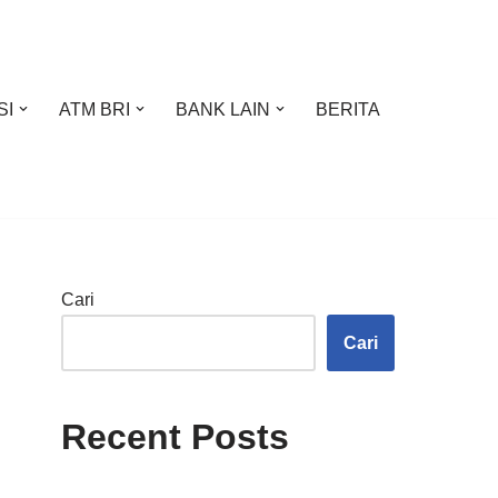
SI
ATM BRI
BANK LAIN
BERITA
Cari
Cari
Recent Posts