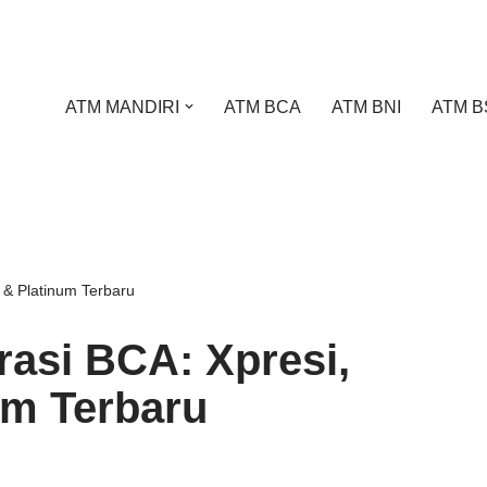
ATM MANDIRI
ATM BCA
ATM BNI
ATM B
s & Platinum Terbaru
rasi BCA: Xpresi,
um Terbaru