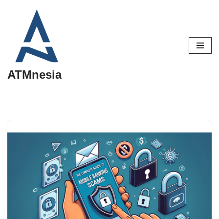
Lompat
ke
konten
ATMnesia