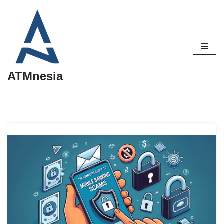
Lompat
ke
konten
ATMnesia