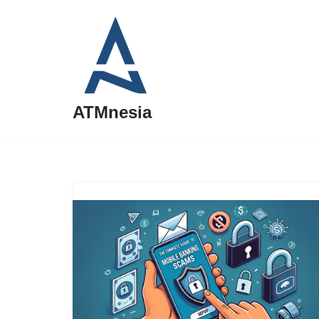
Lompat
ke
konten
ATMnesia