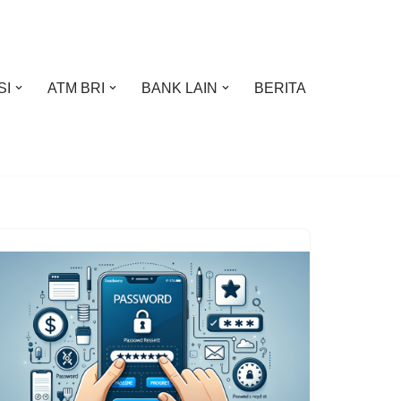
SI
ATM BRI
BANK LAIN
BERITA