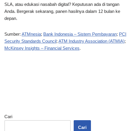
SLA, atau edukasi nasabah digital? Keputusan ada di tangan
Anda. Bergerak sekarang, panen hasilnya dalam 12 bulan ke
depan.
Sumber:
ATMnesia
;
Bank Indonesia – Sistem Pembayaran
;
PCI
Security Standards Council
;
ATM Industry Association (ATMIA)
;
McKinsey Insights – Financial Services
.
Cari
Cari