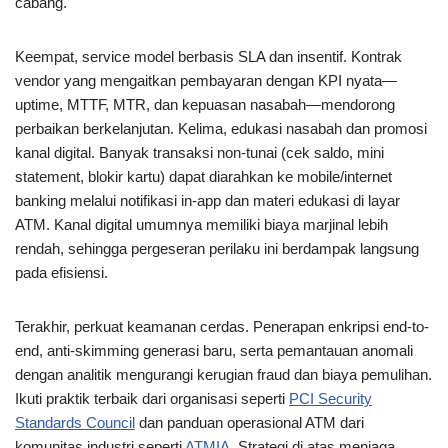
cabang.
Keempat, service model berbasis SLA dan insentif. Kontrak
vendor yang mengaitkan pembayaran dengan KPI nyata—
uptime, MTTF, MTR, dan kepuasan nasabah—mendorong
perbaikan berkelanjutan. Kelima, edukasi nasabah dan promosi
kanal digital. Banyak transaksi non-tunai (cek saldo, mini
statement, blokir kartu) dapat diarahkan ke mobile/internet
banking melalui notifikasi in-app dan materi edukasi di layar
ATM. Kanal digital umumnya memiliki biaya marjinal lebih
rendah, sehingga pergeseran perilaku ini berdampak langsung
pada efisiensi.
Terakhir, perkuat keamanan cerdas. Penerapan enkripsi end-to-
end, anti-skimming generasi baru, serta pemantauan anomali
dengan analitik mengurangi kerugian fraud dan biaya pemulihan.
Ikuti praktik terbaik dari organisasi seperti
PCI Security
Standards Council
dan panduan operasional ATM dari
komunitas industri seperti
ATMIA
. Strategi di atas menjaga