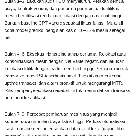
Bulan 1–3: Lakukan audit TCO menyeluruh. Petakan semua
biaya, kontrak vendor, dan performa per mesin. Identifikasi
mesin berutilisasi rendah dan lokasi dengan cash-out tinggi.
Bangun baseline CPT yang disepakati lintas fungsi. Mulai uji
coba model prediksi pengisian kas di 10–15% mesin sebagai
pilot.
Bulan 4–6: Eksekusi rightsizing tahap pertama. Relokasi atau
konsolidasikan mesin dengan Net Value negatif, dan lakukan
kolokasi di titik dengan traffic merchant tinggi. Perbarui kontrak
vendor ke model SLA berbasis hasil. Tingkatkan monitoring
uptime transaksi dan alarm proaktif untuk mengurangi MTR.
Rilis kampanye edukasi nasabah untuk memindahkan transaksi
non-tunai ke aplikasi.
Bulan 7–9: Percepat pembaruan mesin tua yang menjadi
sumber downtime dan biaya listrik tinggi. Perluas otomatisasi
cash management, integrasikan data event lokal (gajian, libur
panjang) untuk prediksi yang lebih akurat. Terapkan analitik